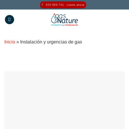
Saltar
635 589 701 - Llama ahora
al
contenido
Inicio
»
Instalación y urgencias de gas