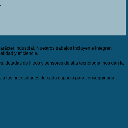
.
rácter industrial. Nuestros trabajos incluyen e integran
lidad y eficiencia.
s, dotadas de filtros y sensores de alta tecnología, nos dan la
as a las necesidades de cada espacio para conseguir una