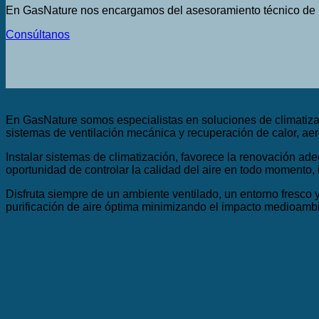
En GasNature nos encargamos del asesoramiento técnico de la
Consúltanos
En GasNature somos especialistas en soluciones de climatizaci
sistemas de ventilación mecánica y recuperación de calor, aer
Instalar sistemas de climatización, favorece la renovación adec
oportunidad de controlar la calidad del aire en todo momento
Disfruta siempre de un ambiente ventilado, un entorno fresc
purificación de aire óptima minimizando el impacto medioambi