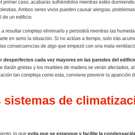
el primer caso, acabarás sufriéndolos mientras estés durmiendo
olestias. Ambos seres vivos pueden causar alergias, problemas
 de un edificio.
a a resultar complejo eliminarlo y persistirá mientras las humed
te en serio la situación. Si no actúas a tiempo, solo irás acu
fre las consecuencias de algo que empezó con una mala ventilaci
r desperfectos cada vez mayores en las paredes del edifici
se darán grietas y los muebles de madera se verán afectados, al
ituación tan compleja como esta, conviene prevenir la aparición d
 sistemas de climatizac
iento, lo que
evita que se estanque y facilite la condensació