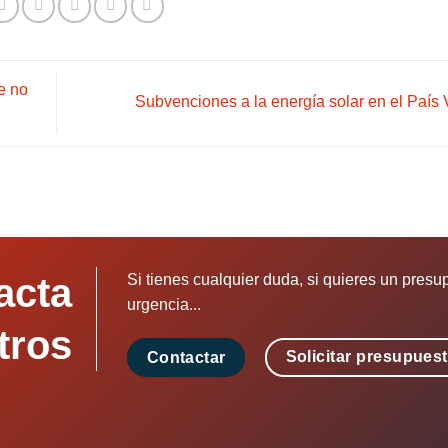
e no
Subvenciones a la energía solar en el País
acta
Si tienes cualquier duda, si quieres un presu
urgencia...
tros
Solicitar presupues
Contactar