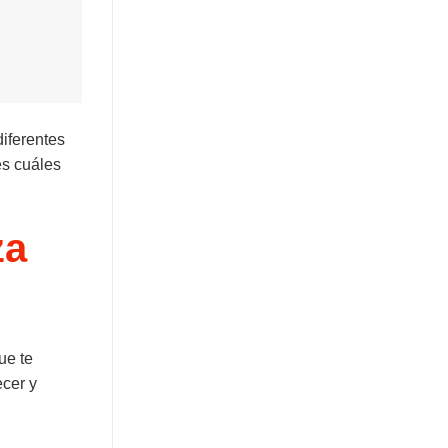
diferentes
es cuáles
za
ue te
ecer y