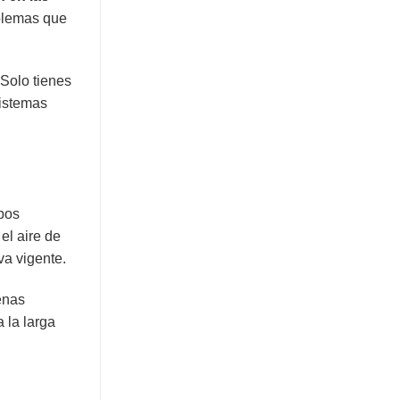
oblemas que
 Solo tienes
sistemas
bos
el aire de
va vigente.
enas
 la larga