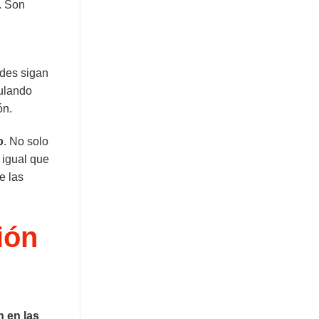
. Son
ades sigan
mulando
ón.
o
. No solo
 igual que
e las
ión
n en las