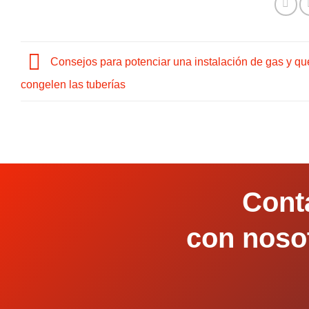
Consejos para potenciar una instalación de gas y qu
congelen las tuberías
Cont
con noso