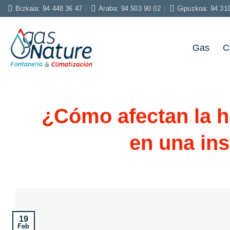
Saltar
Bizkaia: 94 448 36 47
Araba: 94 503 90 02
Gipuzkoa: 94 31
al
contenido
Gas
C
¿Cómo afectan la h
en una ins
19
Feb