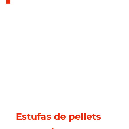
En GasNature somos especialistas en
estufas de pellets. Los mejores precios y
más de 30 años de experiencia. Además, 4
años de garantía a su servicio.
Estufas de pellets