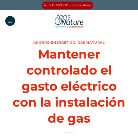
Saltar
635 589 701 - Llama ahora
al
contenido
AHORRO ENERGÉTICO
,
GAS NATURAL
Mantener
controlado el
gasto eléctrico
con la instalación
de gas