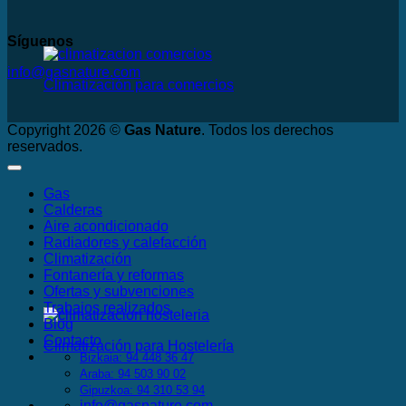
Síguenos
info@gasnature.com
Climatización para comercios
Copyright 2026 ©
Gas Nature
. Todos los derechos
reservados.
Gas
Calderas
Aire acondicionado
Radiadores y calefacción
Climatización
Fontanería y reformas
Ofertas y subvenciones
Trabajos realizados
Blog
Contacto
Climatización para Hostelería
Bizkaia: 94 448 36 47
Araba: 94 503 90 02
Gipuzkoa: 94 310 53 94
info@gasnature.com