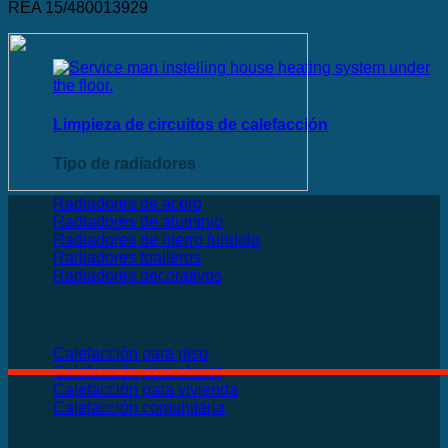
REA 15/480013929
Limpieza de circuitos de calefacción
Tipo de radiadores
Radiadores de acero
Radiadores de aluminio
Radiadores de hierro fundido
Radiadores toalleros
Radiadores decorativos
Tipo de vivienda
Calefacción para piso
Calefacción para chalet
Calefacción para vivienda
Calefacción comunitaria