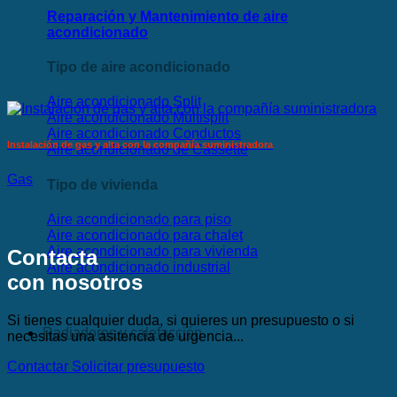
Reparación y Mantenimiento de aire
acondicionado
Tipo de aire acondicionado
Aire acondicionado Split
Aire acondicionado Multisplit
Aire acondicionado Conductos
Instalación de gas y alta con la compañía suministradora
Aire acondicionado de Cassette
Gas
Tipo de vivienda
Aire acondicionado para piso
Aire acondicionado para chalet
Aire acondicionado para vivienda
Contacta
Aire acondicionado industrial
con nosotros
Si tienes cualquier duda, si quieres un presupuesto o si
Radiadores y calefacción
necesitas una asitencia de urgencia...
Contactar
Solicitar presupuesto