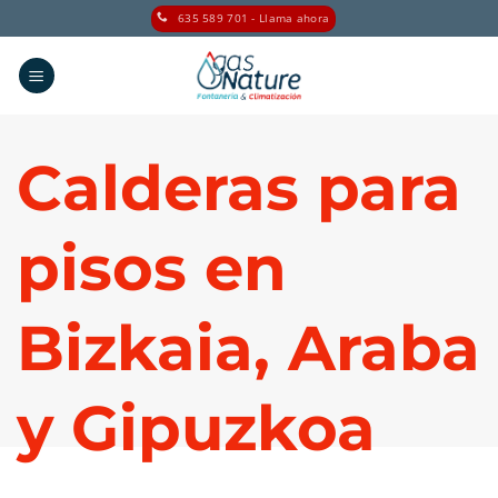
Saltar
635 589 701 - Llama ahora
al
contenido
Calderas para
pisos en
Bizkaia, Araba
y Gipuzkoa