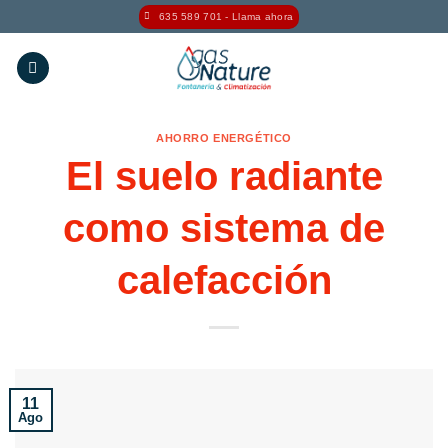
Saltar
635 589 701 - Llama ahora
al
contenido
AHORRO ENERGÉTICO
El suelo radiante
como sistema de
calefacción
11
Ago