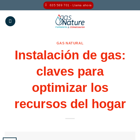
Saltar
635 589 701 - Llama ahora
al
contenido
GAS NATURAL
Instalación de gas:
claves para
optimizar los
recursos del hogar