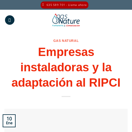
Saltar
635 589 701 - Llama ahora
al
contenido
GAS NATURAL
Empresas
instaladoras y la
adaptación al RIPCI
10
Ene