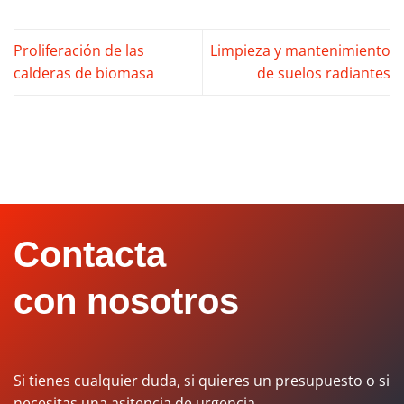
Proliferación de las
Limpieza y mantenimiento
calderas de biomasa
de suelos radiantes
Contacta
con nosotros
Si tienes cualquier duda, si quieres un presupuesto o si
necesitas una asitencia de urgencia...