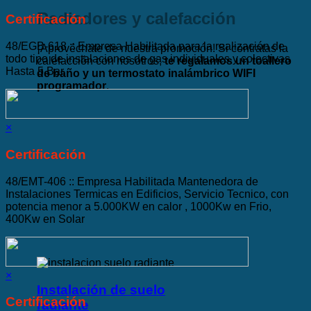
Radiadores y calefacción
Certificación
48/EGB-618 :: Empresa Habilitada para la realización de
¡Aprovéchate de nuestra promoción! Si contratas la
todo tipo de instalaciones de gas individuales y colectivas
calefacción con nosotros,
te regalamos un toallero
Hasta 5 Bar.
de baño y un termostato inalámbrico WIFI
programador
.
×
Certificación
48/EMT-406 :: Empresa Habilitada Mantenedora de
Instalaciones Termicas en Edificios, Servicio Tecnico, con
potencia menor a 5.000KW en calor , 1000Kw en Frio,
400Kw en Solar
×
Instalación de suelo
Certificación
radiante