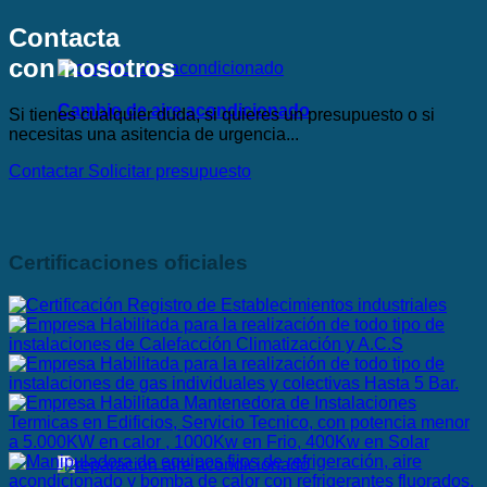
Contacta
con nosotros
Cambio de aire acondicionado
Si tienes cualquier duda, si quieres un presupuesto o si
necesitas una asitencia de urgencia...
Contactar
Solicitar presupuesto
Certificaciones oficiales