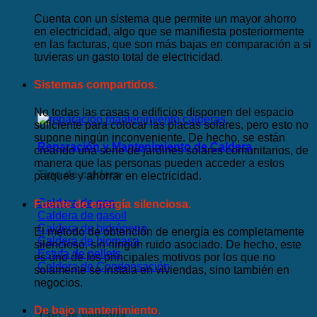
Cuenta con un sistema que permite un mayor ahorro
en electricidad, algo que se manifiesta posteriormente
en las facturas, que son más bajas en comparación a si
tuvieras un gasto total de electricidad.
Sistemas compartidos.
No todas las casas o edificios disponen del espacio
suficiente para colocar las placas solares, pero esto no
supone ningún inconveniente. De hecho, se están
Reparación y Mantenimiento de Caldera
creando una serie de jardines solares comunitarios, de
manera que las personas pueden acceder a estos
Tipo de caldera
parques y ahorrar en electricidad.
Caldera de gas
Fuente de energía silenciosa.
Caldera de gasoil
Caldera de hidrógeno
El método de obtención de energía es completamente
Caldera de biomasa
silencioso, sin ningún ruido asociado. De hecho, este
Estufa de pellets
es uno de los principales motivos por los que no
Caldera de Condensación
solamente se instala en viviendas, sino también en
negocios.
De bajo mantenimiento.
Tipo de vivienda