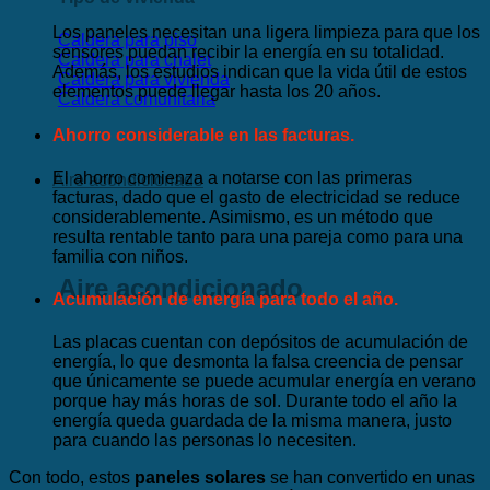
Los paneles necesitan una ligera limpieza para que los
Caldera para piso
sensores puedan recibir la energía en su totalidad.
Caldera para chalet
Además, los estudios indican que la vida útil de estos
Caldera para vivienda
elementos puede llegar hasta los 20 años.
Caldera comunitaria
Ahorro considerable en las facturas.
El ahorro comienza a notarse con las primeras
Aire acondicionado
facturas, dado que el gasto de electricidad se reduce
considerablemente. Asimismo, es un método que
resulta rentable tanto para una pareja como para una
familia con niños.
Aire acondicionado
Acumulación de energía para todo el año.
Las placas cuentan con depósitos de acumulación de
energía, lo que desmonta la falsa creencia de pensar
que únicamente se puede acumular energía en verano
porque hay más horas de sol. Durante todo el año la
energía queda guardada de la misma manera, justo
para cuando las personas lo necesiten.
Con todo, estos
paneles solares
se han convertido en unas