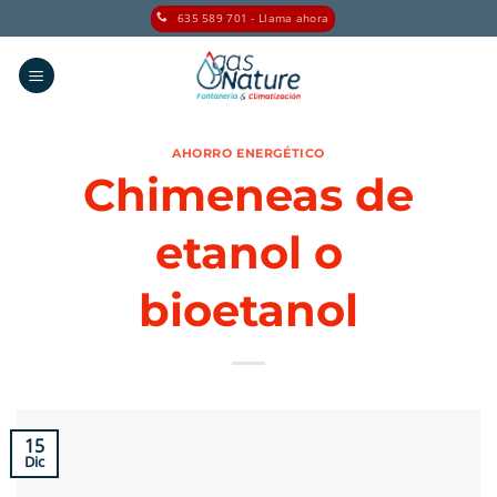
Saltar
635 589 701 - Llama ahora
al
contenido
AHORRO ENERGÉTICO
Chimeneas de
etanol o
bioetanol
15
Dic