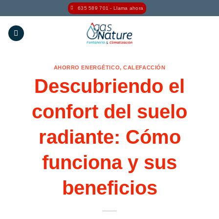
Saltar
635 589 701 - Llama ahora
al
contenido
AHORRO ENERGÉTICO
,
CALEFACCIÓN
Descubriendo el
confort del suelo
radiante: Cómo
funciona y sus
beneficios