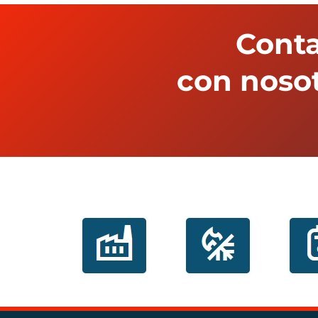
Cont
con noso