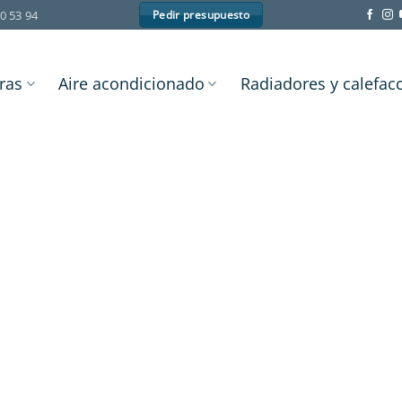
0 53 94
Pedir presupuesto
ras
Aire acondicionado
Radiadores y calefac
suelo radiante orkli
aerotermia vaillant
gasnature 0117