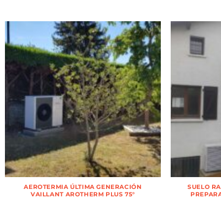
AEROTERMIA ÚLTIMA GENERACIÓN
SUELO R
VAILLANT AROTHERM PLUS 75°
PREPARA