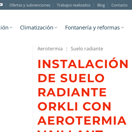
Ofertas y subvenciones
Trabajos realizados
Blog
Contacto
ción
Climatización
Fontanería y reformas
Aerotermia
|
Suelo radiante
INSTALACIÓN
DE SUELO
RADIANTE
ORKLI CON
 con
AEROTERMIA