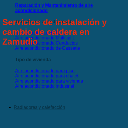
Reparación y Mantenimiento de aire
acondicionado
Servicios de instalación y
Tipo de aire acondicionado
cambio de caldera en
Aire acondicionado Split
Aire acondicionado Multisplit
Zamudio
Aire acondicionado Conductos
Aire acondicionado de Cassette
Tipo de vivienda
Aire acondicionado para piso
Aire acondicionado para chalet
Aire acondicionado para vivienda
Aire acondicionado industrial
Radiadores y calefacción