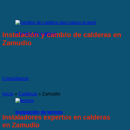
Instalación y cambio de calderas en
Cambio de caldera
Zamudio
Ofrecemos instalación y sustitución de calderas en Zamudio
con un servicio profesional, eficiente y adaptado a cada
hogar. Soluciones seguras y garantizadas.
Consúltanos
Inicio
»
Calderas
»
Zamudio
Instalación de termos
Instaladores expertos en calderas
en Zamudio