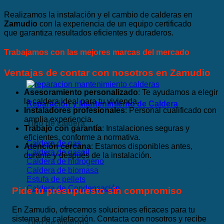
Realizamos la instalación y el cambio de calderas en
Zamudio
con la experiencia de un equipo certificado
que garantiza resultados eficientes y duraderos.
Trabajamos con las mejores marcas del mercado
Ventajas de contar con nosotros en Zamudio
Asesoramiento personalizado
: Te ayudamos a elegir
la caldera ideal para tu vivienda.
Reparación y Mantenimiento de Caldera
Instaladores profesionales
: Personal cualificado con
amplia experiencia.
Tipo de caldera
Trabajo con garantía
: Instalaciones seguras y
eficientes, conforme a normativa.
Caldera de gas
Atención cercana
: Estamos disponibles antes,
Caldera de gasoil
durante y después de la instalación.
Caldera de hidrógeno
Caldera de biomasa
Estufa de pellets
Caldera de Condensación
Pide tu presupuesto sin compromiso
En Zamudio, ofrecemos soluciones eficaces para tu
sistema de calefacción. Contacta con nosotros y recibe
Tipo de vivienda