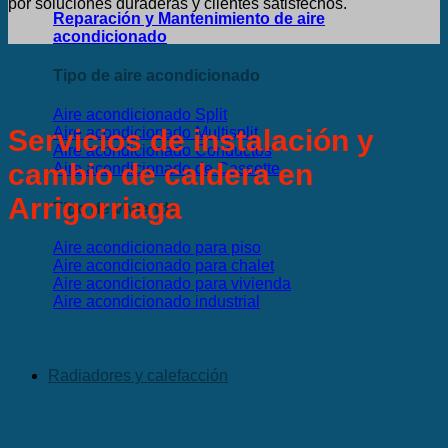
por soluciones duraderas y clientes satisfechos.
Reparación y Mantenimiento de aire
acondicionado
Tipo de aire acondicionado
Aire acondicionado Split
Servicios de instalación y
Aire acondicionado Multisplit
Aire acondicionado Conductos
cambio de caldera en
Aire acondicionado de Cassette
Arrigorriaga
Tipo de vivienda
Aire acondicionado para piso
Aire acondicionado para chalet
Aire acondicionado para vivienda
Aire acondicionado industrial
Radiadores y calefacción