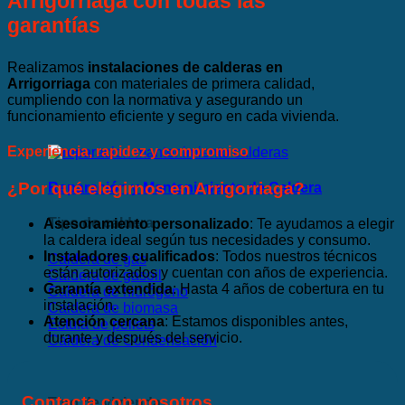
Arrigorriaga con todas las
garantías
Realizamos
instalaciones de calderas en
Arrigorriaga
con materiales de primera calidad,
cumpliendo con la normativa y asegurando un
funcionamiento eficiente y seguro en cada vivienda.
Experiencia, rapidez y compromiso
¿Por qué elegirnos en Arrigorriaga?
Reparación y Mantenimiento de Caldera
Tipo de caldera
Asesoramiento personalizado
: Te ayudamos a elegir
la caldera ideal según tus necesidades y consumo.
Instaladores cualificados
: Todos nuestros técnicos
Caldera de gas
están autorizados y cuentan con años de experiencia.
Caldera de gasoil
Garantía extendida
: Hasta 4 años de cobertura en tu
Caldera de hidrógeno
instalación.
Caldera de biomasa
Atención cercana
: Estamos disponibles antes,
Estufa de pellets
durante y después del servicio.
Caldera de Condensación
Contacta con nosotros
Tipo de vivienda