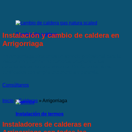
Instalación y cambio de caldera en
Cambio de caldera
Arrigorriaga
En Arrigorriaga ofrecemos un servicio profesional para la
instalación y cambio de calderas, adaptado a las
características de cada vivienda. Confía en técnicos
certificados con amplia experiencia y garantía.
Consúltanos
Inicio
»
Calderas
»
Arrigorriaga
Instalación de termos
Instaladores de calderas en